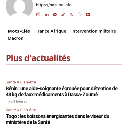
b
dI
A
a
d
Li
er
https://nasuba.info
o
n
p
m
s
n
o
p
k
k
Mots-Clés
France Afrique
Intervention militaire
Macron
Plus d'actualités
Santé & Bien-être
Bénin : une aide-soignante écrouée pour détention de
48 kg de faux médicaments à Dassa-Zoumè
il y a 8 heures
Santé & Bien-être
Togo : les boissons énergisantes dans le viseur du
ministère de la Santé