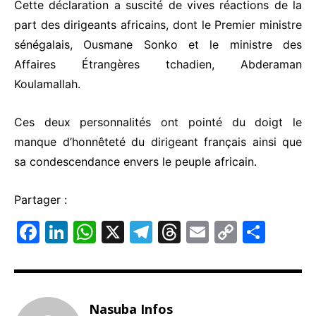
Cette déclaration a suscité de vives réactions de la
part des dirigeants africains, dont le Premier ministre
sénégalais, Ousmane Sonko et le ministre des
Affaires Étrangères tchadien, Abderaman
Koulamallah.
Ces deux personnalités ont pointé du doigt le
manque d’honnêteté du dirigeant français ainsi que
sa condescendance envers le peuple africain.
Partager :
F
Li
W
X
T
T
E
C
P
a
n
h
el
hr
m
o
ar
c
k
at
e
e
ai
p
ta
e
e
s
gr
a
l
y
g
Nasuba Infos