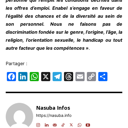
personne qui remplit les conditions décrites
dans
les offres d’emploi. Enabel s’engage en faveur de
l’égalité des chances et de la
diversité au sein de
son personnel. Nous ne faisons pas de
discrimination fondée sur le
genre, l’origine, l’âge, la
religion, l’orientation sexuelle, le handicap ou tout
autre
facteur que les compétences »
.
Partager :
F
Li
W
X
T
T
E
C
P
a
n
h
el
hr
m
o
ar
c
k
at
e
e
ai
p
ta
e
e
s
gr
a
l
y
g
Nasuba Infos
b
dI
A
a
d
Li
er
https://nasuba.info
o
n
p
m
s
n