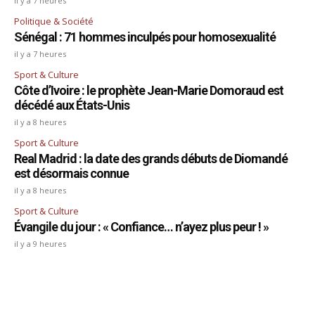
il y a 7 heures
Politique & Société
Sénégal : 71 hommes inculpés pour homosexualité
il y a 7 heures
Sport & Culture
Côte d’Ivoire : le prophète Jean-Marie Domoraud est
décédé aux États-Unis
il y a 8 heures
Sport & Culture
Real Madrid : la date des grands débuts de Diomandé
est désormais connue
il y a 8 heures
Sport & Culture
Évangile du jour : « Confiance… n’ayez plus peur ! »
il y a 9 heures