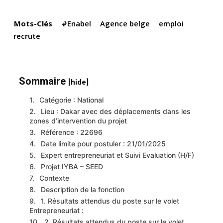
o
p
k
k
Mots-Clés
#Enabel
Agence belge
emploi
recrute
Sommaire
[hide]
Catégorie : National
Lieu : Dakar avec des déplacements dans les
zones d’intervention du projet
Référence : 22696
Date limite pour postuler : 21/01/2025
Expert entrepreneuriat et Suivi Evaluation (H/F)
Projet IYBA – SEED
Contexte
Description de la fonction
1. Résultats attendus du poste sur le volet
Entrepreneuriat :
2. Résultats attendus du poste sur le volet