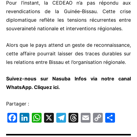
Pour l’instant, la CEDEAO n’a pas répondu aux
revendications de la Guinée-Bissau. Cette crise
diplomatique reflète les tensions récurrentes entre
souveraineté nationale et interventions régionales.
Alors que le pays attend un geste de reconnaissance,
cette affaire pourrait laisser des traces durables sur
les relations entre Bissau et l’organisation régionale.
Suivez-nous sur Nasuba Infos via notre canal
WhatsApp.
Cliquez ici.
Partager :
F
Li
W
X
T
T
E
C
P
a
n
h
el
hr
m
o
ar