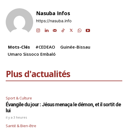
c
k
at
e
e
ai
p
ta
e
e
s
gr
a
l
y
g
Nasuba Infos
b
dI
A
a
d
Li
er
https://nasuba.info
o
n
p
m
s
n
o
p
k
k
Mots-Clés
#CEDEAO
Guinée-Bissau
Umaro Sissoco Embaló
Plus d'actualités
Sport & Culture
Évangile du jour : Jésus menaça le démon, et il sortit de
lui
il y a 3 heures
Santé & Bien-être