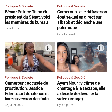
Politique & Société
Politique & Société
Bénin : Patrice Talon élu
Cameroun : elle diffuse son
président du Sénat, voici
ébat sexuel en direct sur
les membres du bureau
TikTok et déclenche une
polémique
il y a 2 jours
30 juillet 2026
Politique & Société
Politique & Société
Cameroun : accusée de
Ayem Nour : victime de
prostitution, Jessica
chantage à la sextape, elle
Edima sort du silence et
a décidé de dévoiler la
livre sa version des faits
vidéo (image)
22 juillet 2026
il y a 5 jours