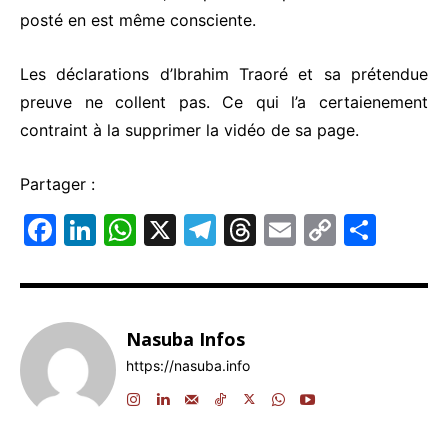
posté en est même consciente.
Les déclarations d’Ibrahim Traoré et sa prétendue
preuve ne collent pas. Ce qui l’a certaienement
contraint à la supprimer la vidéo de sa page.
Partager :
F
Li
W
X
T
T
E
C
P
a
n
h
el
hr
m
o
ar
c
k
at
e
e
ai
p
ta
e
e
s
gr
a
l
y
g
Nasuba Infos
b
dI
A
a
d
Li
er
https://nasuba.info
o
n
p
m
s
n
o
p
k