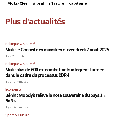
k
Mots-Clés
#Ibrahim Traoré
capitaine
Plus d'actualités
Politique & Société
Mali : le Conseil des ministres du vendredi 7 août 2026
il y a 2 minutes
Politique & Société
Mali : plus de 600 ex-combattants intègrent l’armée
dans le cadre du processus DDR-I
il y a 10 minutes
Economie
Bénin : Moody’s relève la note souveraine du pays à «
Ba3 »
il y a 14 minutes
Sport & Culture