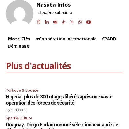
e
e
s
gr
a
l
y
g
Nasuba Infos
b
dI
A
a
d
Li
er
https://nasuba.info
o
n
p
m
s
n
o
p
k
k
Mots-Clés
#Coopération internationale
CPADD
Déminage
Plus d'actualités
Politique & Société
Nigeria : plus de 300 otages libérés après une vaste
opération des forces de sécurité
il y a 4 heures
Sport & Culture
Uruguay : Diego Forlán nommé sélectionneur après le