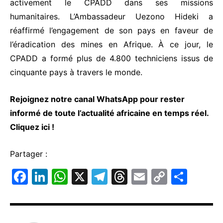
activement le CPADD dans ses missions
humanitaires. L’Ambassadeur Uezono Hideki a
réaffirmé l’engagement de son pays en faveur de
l’éradication des mines en Afrique. À ce jour, le
CPADD a formé plus de 4.800 techniciens issus de
cinquante pays à travers le monde.
Rejoignez notre canal WhatsApp pour rester
informé de toute l’actualité africaine en temps réel.
Cliquez ici
!
Partager :
F
Li
W
X
T
T
E
C
P
a
n
h
el
hr
m
o
ar
c
k
at
e
e
ai
p
ta