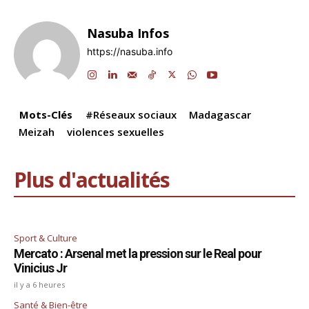
c
k
at
e
e
ai
p
ta
e
e
s
gr
a
l
y
g
Nasuba Infos
b
dI
A
a
d
Li
er
https://nasuba.info
o
n
p
m
s
n
o
p
k
k
Mots-Clés
#Réseaux sociaux
Madagascar
Meizah
violences sexuelles
Plus d'actualités
Sport & Culture
Mercato : Arsenal met la pression sur le Real pour
Vinicius Jr
il y a 6 heures
Santé & Bien-être