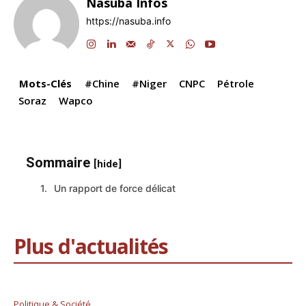
Nasuba Infos
b
dI
A
a
d
Li
er
https://nasuba.info
o
n
p
m
s
n
o
p
k
k
Mots-Clés
#Chine
#Niger
CNPC
Pétrole
Soraz
Wapco
Sommaire
[hide]
Un rapport de force délicat
Plus d'actualités
Politique & Société