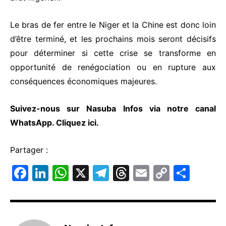
Le bras de fer entre le Niger et la Chine est donc loin
d’être terminé, et les prochains mois seront décisifs
pour déterminer si cette crise se transforme en
opportunité de renégociation ou en rupture aux
conséquences économiques majeures.
Suivez-nous sur Nasuba Infos via notre canal
WhatsApp.
Cliquez ici.
Partager :
F
Li
W
X
T
T
E
C
P
a
n
h
el
hr
m
o
ar
c
k
at
e
e
ai
p
ta
e
e
s
gr
a
l
y
g