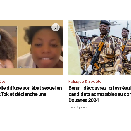
iété
Politique & Société
le diffuse son ébat sexuel en
Bénin : découvrez ici les résu
ikTok et déclenche une
candidats admissibles au co
Douanes 2024
il y a 7 jours