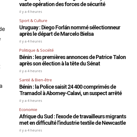
vaste opération des forces de sécurité
il y a 4 heures
Sport & Culture
Uruguay : Diego Forlán nommé sélectionneur
de
après le départ de Marcelo Bielsa
e
il y a 4 heures
Politique & Société
Bénin : les premières annonces de Patrice Talon
après son élection à la tête du Sénat
x
il y a 4 heures
Santé & Bien-être
la
Bénin : la Police saisit 24 400 comprimés de
Tramadol à Abomey-Calavi, un suspect arrêté
il y a 4 heures
Economie
.
Afrique du Sud : l’exode de travailleurs migrants
met en difficulté l’industrie textile de Newcastle
il y a 4 heures