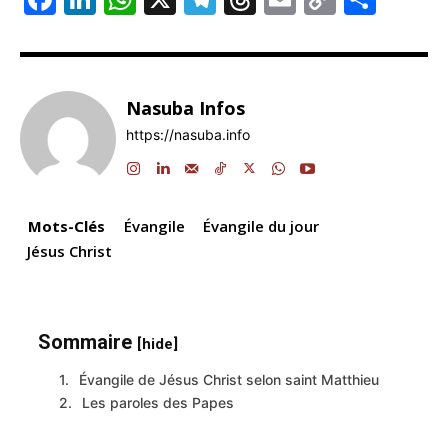
a
n
h
el
hr
m
o
ar
c
k
at
e
e
ai
p
ta
e
e
s
gr
a
l
y
g
Nasuba Infos
b
dI
A
a
d
Li
er
https://nasuba.info
o
n
p
m
s
n
o
p
k
k
Mots-Clés
Évangile
Évangile du jour
Jésus Christ
Sommaire
[hide]
Évangile de Jésus Christ selon saint Matthieu
Les paroles des Papes