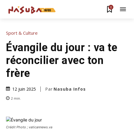
0
Sport & Culture
Évangile du jour : va te
réconcilier avec ton
frère
Par
Nasuba Infos
12 juin 2025
2
min.
Crédit Photo ; vaticannews.va