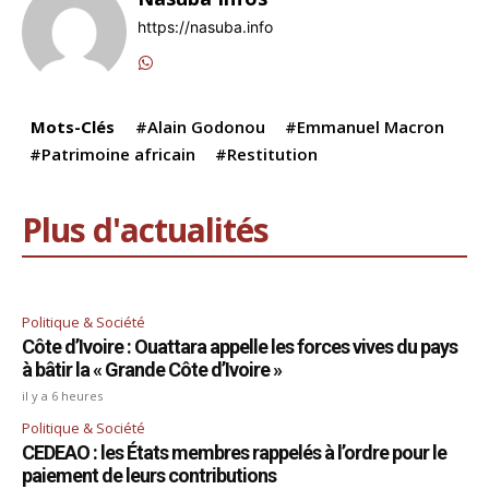
b
dI
A
a
d
Li
er
https://nasuba.info
o
n
p
m
s
n
o
p
k
k
Mots-Clés
#Alain Godonou
#Emmanuel Macron
#Patrimoine africain
#Restitution
Plus d'actualités
Politique & Société
Côte d’Ivoire : Ouattara appelle les forces vives du pays
à bâtir la « Grande Côte d’Ivoire »
il y a 6 heures
Politique & Société
CEDEAO : les États membres rappelés à l’ordre pour le
paiement de leurs contributions