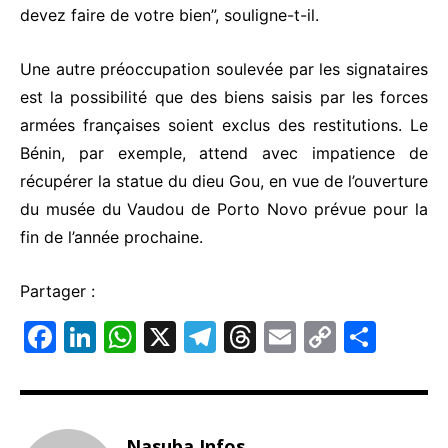
devez faire de votre bien”, souligne-t-il.
Une autre préoccupation soulevée par les signataires
est la possibilité que des biens saisis par les forces
armées françaises soient exclus des restitutions. Le
Bénin, par exemple, attend avec impatience de
récupérer la statue du dieu Gou, en vue de l’ouverture
du musée du Vaudou de Porto Novo prévue pour la
fin de l’année prochaine.
Partager :
F
Li
W
X
T
T
E
C
P
a
n
h
el
hr
m
o
ar
c
k
at
e
e
ai
p
ta
e
e
s
gr
a
l
y
g
Nasuba Infos