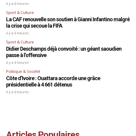
il y a 6 heures
Sport & Culture
La CAF renouvelle son soutien à Gianni Infantino malgré
la crise qui secoue la FIFA
il y a 6 heures
Sport & Culture
Didier Deschamps déjà convoité : un géant saoudien
passe à l’offensive
il y a 6 heures
Politique & Société
Côte d’Ivoire : Ouattara accorde une grâce
présidentielle à 4 661 détenus
il y a 6 heures
Articles Populaires