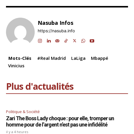
c
k
at
e
e
ai
p
ta
e
e
s
gr
a
l
y
g
Nasuba Infos
b
dI
A
a
d
Li
er
https://nasuba.info
o
n
p
m
s
n
o
p
k
k
Mots-Clés
#Real Madrid
LaLiga
Mbappé
Vinicius
Plus d'actualités
Politique & Société
Zari The Boss Lady choque : pour elle, tromper un
homme pour de l’argent n’est pas une infidélité
il y a 4 heures