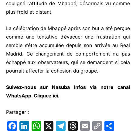
souligné l’attitude de Mbappé, désormais vu comme
plus froid et distant.
La célébration de Mbappé après son but a été perçue
comme une tentative d’évacuer une frustration qui
semble s’être accumulée depuis son arrivée au Real
Madrid. Ce changement de comportement n’a pas
échappé aux observateurs, qui se demandent si cela
pourrait affecter la cohésion du groupe.
Suivez-nous sur Nasuba Infos via notre canal
WhatsApp.
Cliquez ici.
Partager :
F
Li
W
X
T
T
E
C
P
a
n
h
el
hr
m
o
ar