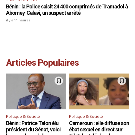
Bénin : la Police saisit 24 400 comprimés de Tramadol à
Abomey-Calavi, un suspect arrêté
il y a 11 heures
Articles Populaires
Politique & Société
Politique & Société
Bénin : Patrice Talon élu
Cameroun : elle diffuse son
président du Sénat, voici
ébat sexuel en direct sur