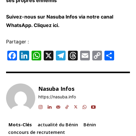
ses propres ennemis
Suivez-nous sur Nasuba Infos via notre canal
WhatsApp.
Cliquez ici.
Partager :
F
Li
W
X
T
T
E
C
P
a
n
h
el
hr
m
o
ar
c
k
at
e
e
ai
p
ta
e
e
s
gr
a
l
y
g
Nasuba Infos
b
dI
A
a
d
Li
er
https://nasuba.info
o
n
p
m
s
n
o
p
k
k
Mots-Clés
actualité du Bénin
Bénin
concours de recrutement