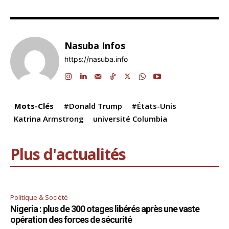
a
n
h
el
hr
m
o
ar
c
k
at
e
e
ai
p
ta
e
e
s
gr
a
l
y
g
Nasuba Infos
b
dI
A
a
d
Li
er
https://nasuba.info
o
n
p
m
s
n
o
p
k
k
Mots-Clés
#Donald Trump
#États-Unis
Katrina Armstrong
université Columbia
Plus d'actualités
Politique & Société
Nigeria : plus de 300 otages libérés après une vaste
opération des forces de sécurité