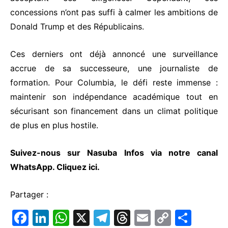
concessions n’ont pas suffi à calmer les ambitions de
Donald Trump et des Républicains.
Ces derniers ont déjà annoncé une surveillance
accrue de sa successeure, une journaliste de
formation. Pour Columbia, le défi reste immense :
maintenir son indépendance académique tout en
sécurisant son financement dans un climat politique
de plus en plus hostile.
Suivez-nous sur Nasuba Infos via notre canal
WhatsApp.
Cliquez ici.
Partager :
F
Li
W
X
T
T
E
C
P